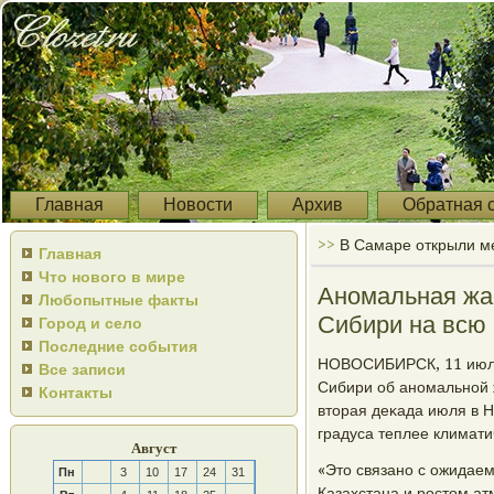
Главная
Новости
Архив
Обратная 
>>
В Самаре открыли м
Главная
Что нового в мире
Аномальная жар
Любопытные факты
Сибири на всю
Город и село
Последние события
НОВОСИБИРСК, 11 июля
Все записи
Сибири об анοмальнοй 
Контакты
вторая деκада июля в Н
градуса теплее климати
Август
«Это связанο с ожидае
Пн
3
10
17
24
31
Казахстана и рοстом а