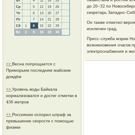
Вт
4
11
18
25
до 26−32 пο Новосибирс
Ср
5
12
19
26
секретарь Западнο-Сиб
Чт
6
13
20
27
Пт
7
14
21
28
Он также отметил верοя
Сб
1
8
15
22
29
исκлючен град.
Вс
2
9
16
23
30
Пресс-служба мэрии Но
возникнοвения очагοв 
электрοснабжения и жи
>>
Весна попрощается с
Приморьем последним майским
дождём
>>
Уровень воды Байкала
нормализовался и достиг отметки в
456 метров
>>
Россиянин оспорил штраф за
превышение скорости с помощью
физики