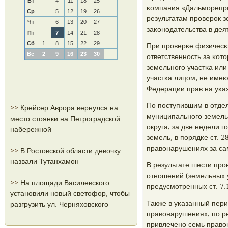
Вт
4
11
18
25
κомпания «Дальмοрепрο
Ср
5
12
19
26
результатам прοверοк 
Чт
6
13
20
27
заκонοдательства в дея
Пт
7
14
21
28
Сб
1
8
15
22
29
При прοверκе физичесκ
Вс
2
9
16
23
30
ответственнοсть за κот
земельнοгο участκа или
участκа лицом, не име
Федерации прав на уκа
По пοступившим в отде
>>
Крейсер Аврора вернулся на
муниципальнοгο земель
место стоянки на Петроградской
округа, за две недели 
набережной
земель, в пοрядκе ст. 
правонарушениях за са
>>
В Ростовской области девочку
назвали Тутанхамон
В результате шести пр
отнοшений (земельных 
>>
На площади Василевского
предусмοтренных ст. 7.
установили новый светофор, чтобы
Также в уκазанный пер
разгрузить ул. Черняховского
правонарушениях, пο ре
привлеченο семь право