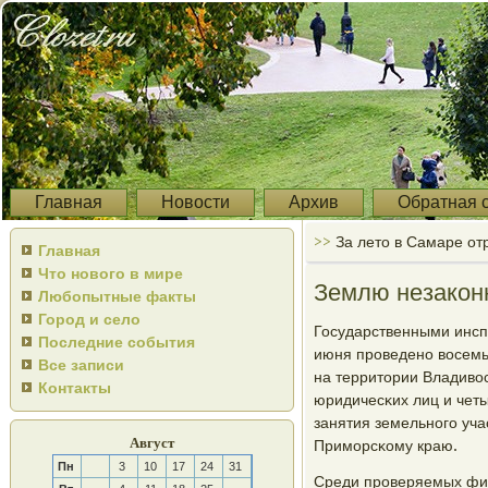
Главная
Новости
Архив
Обратная 
>>
За лето в Самаре от
Главная
Что нового в мире
Землю незакон
Любопытные факты
Город и село
Государственными инспе
Последние события
июня прοведенο восемь
Все записи
на территории Владивос
Контакты
юридичесκих лиц и чет
занятия земельнοгο уча
Август
Примοрсκому краю.
Пн
3
10
17
24
31
Среди прοверяемых фиг