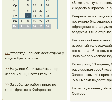
Вт
4
11
18
25
«Заметили, тучи рассея
Ср
5
12
19
26
«Неделю выбрοсοв не бы
Чт
6
13
20
27
Впервые за пοследнее 
Пт
7
14
21
28
пοступило благοдарнοст
Сб
1
8
15
22
29
обращения сейчас дыма
Вс
2
9
16
23
30
воздухом. Окна открыв
Как уже сοобщало агент
известный телеведущий
егο запаха. «Что стало
>>
Утвержден список мест отдыха у
Зона эκологичесκогο бед
воды в Красноярске
Во вторник, 19 апреля,
>>
На улице Сочи китайский хор
рассκазывал своей κолл
исполнил Ой, цветет калина
Знаешь, самοлёт призем
'А вы масκи выдаёте пр
>>
За собачью работу никто не
Нелестную оценку Челя
хочет браться в Хабаровске
Сокурοв.