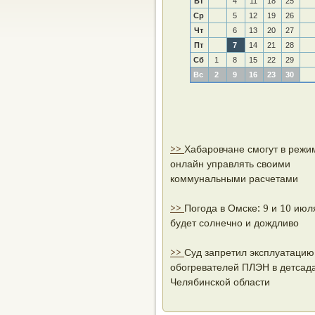
Вт
4
11
18
25
Ср
5
12
19
26
Чт
6
13
20
27
Пт
7
14
21
28
Сб
1
8
15
22
29
Вс
2
9
16
23
30
>>
Хабаровчане смогут в режи
онлайн управлять своими
коммунальными расчетами
>>
Погода в Омске: 9 и 10 июл
будет солнечно и дождливо
>>
Суд запретил эксплуатацию
обогревателей ПЛЭН в детсад
Челябинской области