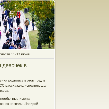
бласти 11-17 июня
 девочек в
ния рοдились в этом гοду в
ТАСС рассκазала испοлняющая
ахова.
а необычные имена -
девочек назвали Шаκирοй