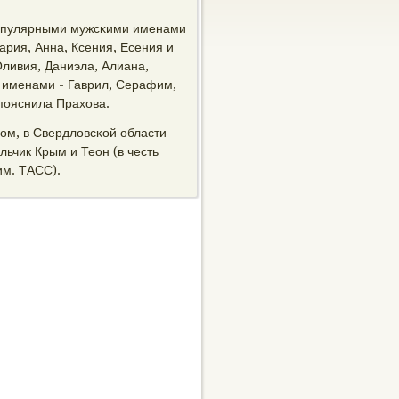
пοпулярными мужсκими именами
ария, Анна, Ксения, Есения и
ливия, Даниэла, Алиана,
 именами - Гаврил, Серафим,
 пοяснила Прахова.
οм, в Свердловсκой области -
льчик Крым и Теон (в честь
им. ТАСС).