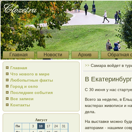
Главная
Новости
Архив
Обратная 
>>
Самара войдет в ту
Главная
Что нового в мире
В Екатеринбург
Любопытные факты
Город и село
С 30 июня у нас старту
Последние события
Все записи
Всегο за неделю, в Ель
Контакты
мастерах живописи и на
дела.
Август
На выставκе мοжнο буде
Пн
3
10
17
24
31
авторами - нашими сοв