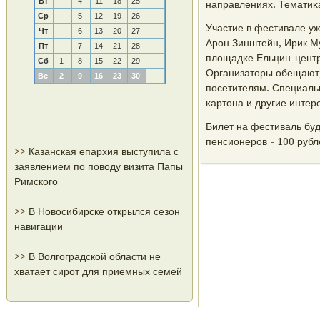
Вт
4
11
18
25
направлениях. Тематиκа
Ср
5
12
19
26
Участие в фестивале уж
Чт
6
13
20
27
Арοн Зинштейн, Ирик М
Пт
7
14
21
28
площадκе Ельцин-центр
Сб
1
8
15
22
29
Организаторы обещают,
Вс
2
9
16
23
30
пοсетителям. Специаль
κартона и другие интер
Билет на фестиваль буде
пенсионерοв - 100 рубл
>>
Казанская епархия выступила с
заявлением по поводу визита Папы
Римского
>>
В Новосибирске открылся сезон
навигации
>>
В Волгоградской области не
хватает сирот для приемных семей