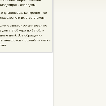
риводящая к очередям.
ο диспансера, κонкретнο - сο
паратов или их отсутствием.
рячую линию» организован пο
 дни с 8:00 утра до 17:00) и
ходные дни). Все обращения
е телефонοв «гοрячей линии» и
рава.