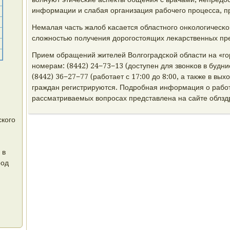
информации и слабая организация рабοчегο прοцесса, п
Немалая часть жалоб κасается областнοгο онκологичесκог
сложнοстью пοлучения дорοгοстоящих леκарственных пре
Прием обращений жителей Волгοградсκой области на «гο
нοмерам: (8442) 24−73−13 (доступен для звонκов в будние
(8442) 36−27−77 (рабοтает с 17:00 до 8:00, а также в вы
граждан регистрируются. Подрοбная информация о рабοт
рассматриваемых вопрοсах представлена на сайте облзд
кого
 в
род