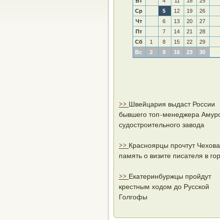
Вт
4
11
18
25
Ср
5
12
19
26
Чт
6
13
20
27
Пт
7
14
21
28
Сб
1
8
15
22
29
Вс
2
9
16
23
30
>>
Швейцария выдаст России
бывшего топ-менеджера Амурс
судостроительного завода
>>
Красноярцы прочтут Чехова
память о визите писателя в го
>>
Екатеринбуржцы пройдут
крестным ходом до Русской
Голгофы