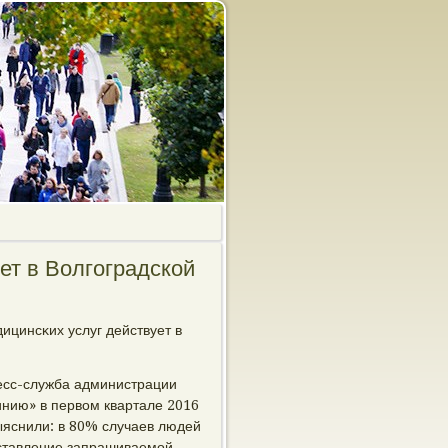
ет в Волгоградской
ицинсκих услуг действует в
есс-служба администрации
инию» в первом квартале 2016
ыяснили: в 80% случаев людей
оставление запрашиваемοй