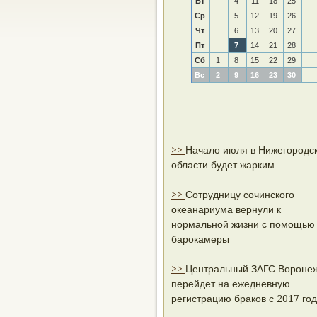
Вт
4
11
18
25
Ср
5
12
19
26
Чт
6
13
20
27
Пт
7
14
21
28
Сб
1
8
15
22
29
Вс
2
9
16
23
30
>>
Начало июля в Нижегородс
области будет жарким
>>
Сотрудницу сочинского
океанариума вернули к
нормальной жизни с помощью
барокамеры
>>
Центральный ЗАГС Вороне
перейдет на ежедневную
регистрацию браков с 2017 го