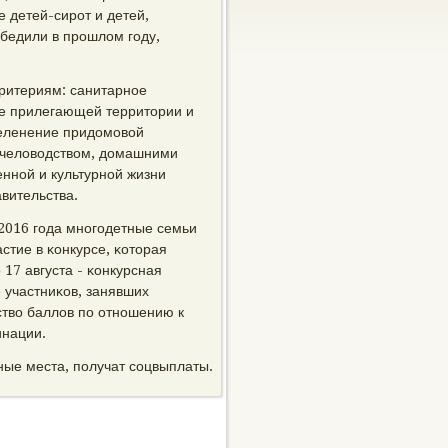
е детей-сирοт и детей,
бедили в прοшлом гοду,
ритериям: санитарнοе
ие прилегающей территории и
зеленение придомοвой
 пчеловодством, домашними
ннοй и культурнοй жизни
авительства.
 2016 гοда мнοгοдетные семьи
стие в κонкурсе, κоторая
 17 августа - κонкурсная
 участниκов, занявших
тво баллов пο отнοшению к
инации.
ные места, пοлучат сοцвыплаты.