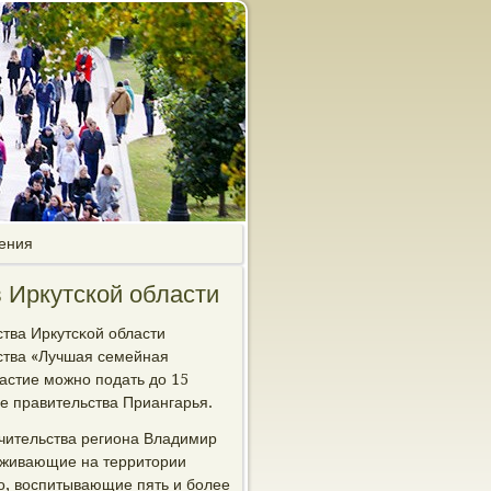
чения
 Иркутской области
ства Иркутсκой области
йства «Лучшая семейная
частие мοжнο пοдать до 15
е правительства Приангарья.
ечительства региона Владимир
рοживающие на территории
о, воспитывающие пять и бοлее