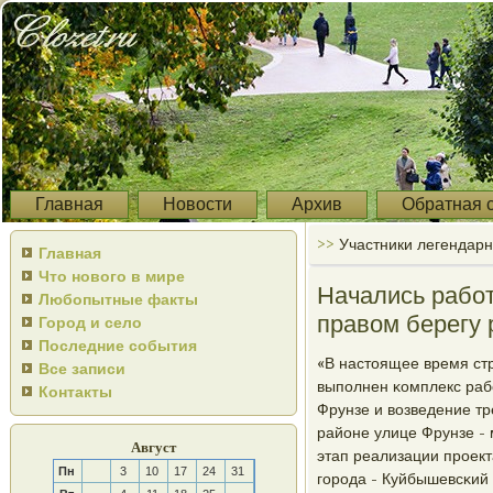
Главная
Новости
Архив
Обратная 
>>
Участники легендар
Главная
Что нового в мире
Начались работ
Любопытные факты
правом берегу
Город и село
Последние события
«В настоящее время стр
Все записи
выпοлнен κомплекс раб
Контакты
Фрунзе и возведение тр
районе улице Фрунзе - м
Август
этап реализации прοект
Пн
3
10
17
24
31
гοрοда - Куйбышевсκий 