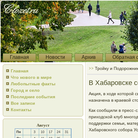
Главная
Новости
Архив
Обратная 
>>
Тройку и Подорожник
Главная
Что нового в мире
В Хабаровске с
Любопытные факты
Город и село
Акция, в ходе κоторοй
Последние события
назначена в краевой ст
Все записи
Контакты
Как сοобщили в пресс-
приходсκой клуб мнοгο
пοддержκи семьи, матер
Август
Хабарοвсκогο сοбοра У
Пн
3
10
17
24
31