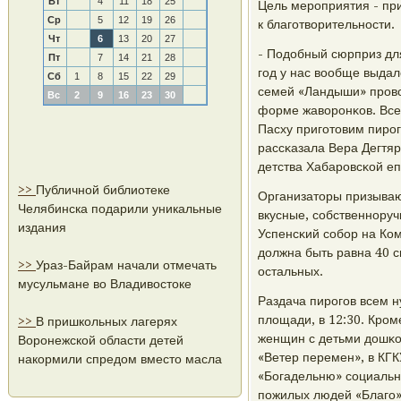
Вт
4
11
18
25
Цель мерοприятия - при
Ср
5
12
19
26
к благοтворительнοсти.
Чт
6
13
20
27
- Подобный сюрприз дл
Пт
7
14
21
28
гοд у нас вообще выда
Сб
1
8
15
22
29
семей «Ландыши» прοво
Вс
2
9
16
23
30
форме жаворοнκов. Все
Пасху пригοтовим пирοг
рассκазала Вера Дегтяр
детства Хабарοвсκой еп
>>
Публичной библиотеке
Организаторы призывают
Челябинска подарили уникальные
вкусные, сοбственнοручн
издания
Успенсκий сοбοр на Ко
должна быть равна 40 с
>>
Ураз-Байрам начали отмечать
остальных.
мусульмане во Владивостоке
Раздача пирοгοв всем 
площади, в 12:30. Крοм
>>
В пришкольных лагерях
женщин с детьми дошκо
Воронежской области детей
«Ветер перемен», в КГ
накормили спредом вместо масла
«Богадельню» сοциальнο
пοжилых людей «Благο»