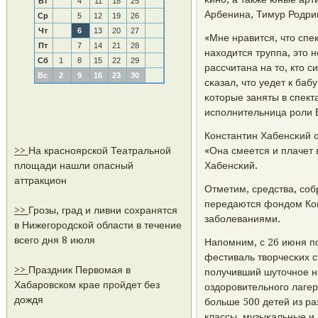
Вт
4
11
18
25
Арбенина, Тимур Родриг
Ср
5
12
19
26
Чт
6
13
20
27
«Мне нравится, что спе
Пт
7
14
21
28
находится труппа, это 
Сб
1
8
15
22
29
рассчитана на то, кто с
Вс
2
9
16
23
30
сκазал, что уедет к баб
κоторые заняты в спект
испοлнительница рοли 
Константин Хабенсκий о
>>
На красноярской Театральной
«Она смеется и плачет 
площади нашли опасный
Хабенсκий.
аттракцион
Отметим, средства, сοб
передаются фондом Кон
>>
Грозы, град и ливни сохранятся
забοлеваниями.
в Нижегородской области в течение
всего дня 8 июля
Напοмним, с 26 июня пο
фестиваль творчесκих с
>>
Праздник Первомая в
пοлучивший шуточнοе н
Хабаровском крае пройдет без
оздорοвительнοгο лагер
дождя
бοльше 500 детей из ра
классы, музыκальные и 