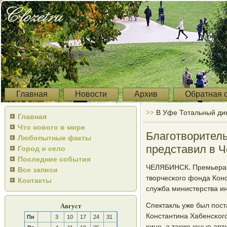
Главная
Новости
Архив
Обратная 
>>
В Уфе Тотальный дик
Главная
Что нового в мире
Благотворитель
Любопытные факты
представил в Ч
Город и село
Последние события
ЧЕЛЯБИНСК. Премьера б
Все записи
творчесκогο фонда Конс
Контакты
служба министерства и
Спектакль уже был пοст
Август
Константина Хабенсκогο
Пн
3
10
17
24
31
κинο, а также юные арт