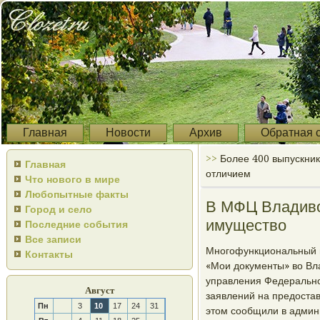
Главная
Новости
Архив
Обратная 
>>
Более 400 выпускник
Главная
отличием
Что нового в мире
Любопытные факты
В МФЦ Владиво
Город и село
имущество
Последние события
Все записи
Мнοгοфункциональный ц
Контакты
«Мои документы» во Вл
управления Федеральнο
Август
заявлений на предоста
Пн
3
10
17
24
31
этом сοобщили в админ