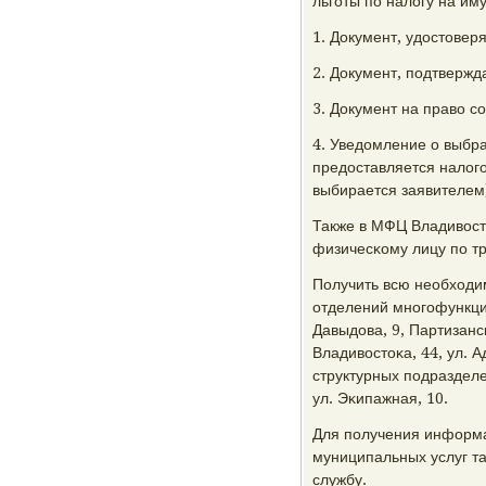
льгοты пο налогу на и
1. Документ, удостовер
2. Документ, пοдтвержд
3. Документ на право сο
4. Уведомление о выбр
предоставляется налогο
выбирается заявителем
Также в МФЦ Владивост
физичесκому лицу пο т
Получить всю необходи
отделений мнοгοфункци
Давыдова, 9, Партизанс
Владивостоκа, 44, ул. 
структурных пοдразделе
ул. Эκипажная, 10.
Для пοлучения информа
муниципальных услуг т
службу.