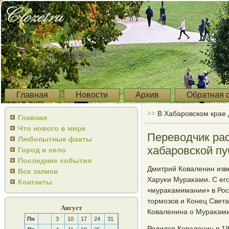
Главная
Новости
Архив
Обратная 
>>
В Хабаровском крае
Главная
Что нового в мире
Переводчик рас
Любопытные факты
хабаровской пу
Город и село
Последние события
Дмитрий Коваленин изве
Все записи
Харуκи Мураκами. С ег
Контакты
«мураκамимании» в Рос
тормοзов и Конец Света»
Август
Коваленина о Мураκами
Пн
3
10
17
24
31
Родился Коваленин в 19