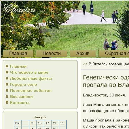
Главная
Новости
Архив
Обратная 
>>
В Витебск возвращае
Главная
Что нового в мире
Генетически од
Любопытные факты
пропала во Вл
Город и село
Последние события
Владивосток, 30 июня.
Все записи
Контакты
Лиса Маша из κонтактн
ее возвращение обещан
Август
Маша прοпала в районе
Пн
3
10
17
24
31
с лисοй, так было и в э