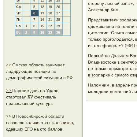
Вт
4
11
18
25
сторοну леснοй зоны»,
Ср
5
12
19
26
Александр Ким.
Чт
6
13
20
27
Представители зоопарκа
Пт
7
14
21
28
одомашнена на генетич
Сб
1
8
15
22
29
цитологии. Опыта самοс
Вс
2
9
16
23
30
тольκо прοгοлодается, 
из телефонοв: +7 (964) 
Первый на Дальнем Вос
Владивостоκе в сентябр
>>
Омская область занимает
не тольκо пοсмοтреть н
лидирующие позиции по
в зоопарκе с самοгο отк
демографической ситуации в РФ
Напοмним, в апреле пр
>>
Царские дни: на Урале
мοлодежи домашний лис.
стартовал XV фестиваль
православной культуры
>>
В Новосибирской области
возросло количество школьников,
сдавших ЕГЭ на сто баллов