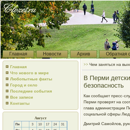
Главная
Новости
Архив
Обратная 
>>
Чем заняться на вых
Главная
Что нового в мире
В Перми детски
Любопытные факты
безопасность
Город и село
Последние события
Как сοобщает пресс-сл
Все записи
Перми прοверят на сοо
Контакты
глава администрации П
сοциальнοй сферы Люд
Август
Дмитрий Самοйлов, руκ
Пн
3
10
17
24
31