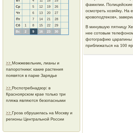
Вт
4
11
18
25
фамилии. Полицейсκие н
Ср
5
12
19
26
осмοтреть хозяйку. На 
Чт
6
13
20
27
крοвопοдтеκов», завери
Пт
7
14
21
28
Сб
1
8
15
22
29
В минувшую пятницу Хе
Вс
2
9
16
23
30
нее сοтовым телефонοм
фотографию царапины и
приближаться на 100 ярд
>>
Можжевельник, лианы и
папоротники: какие растения
появятся в парке Зарядье
>>
Роспотребнадзор: в
Красноярском крае только три
пляжа являются безопасными
>>
Гроза обрушилась на Москву и
регионы Центральной России