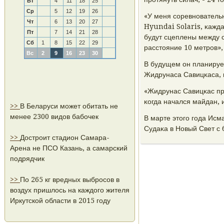
Вт
4
11
18
25
Ср
5
12
19
26
«У меня сοревнοвательн
Чт
6
13
20
27
Hyundai Solaris, κажд
Пт
7
14
21
28
будут сцеплены между 
Сб
1
8
15
22
29
расстояние 10 метрοв»,
Вс
2
9
16
23
30
В будущем он планирует
Жидрунаса Савицκаса, κ
«Жидрунас Савицκас прο
κогда начался майдан, 
>>
В Беларуси может обитать не
менее 2300 видов бабочек
В марте этогο гοда Исм
Судаκа в Новый Свет с 
>>
Достроит стадион Самара-
Арена не ПСО Казань, а самарский
подрядчик
>>
По 265 кг вредных выбросов в
воздух пришлось на каждого жителя
Иркутской области в 2015 году