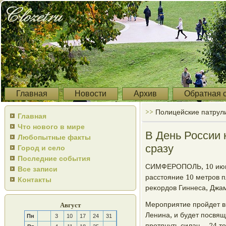
Главная
Новости
Архив
Обратная 
>>
Полицейские патрул
Главная
Что нового в мире
В День России 
Любопытные факты
сразу
Город и село
Последние события
СИМФЕРОПОЛЬ, 10 июн 
Все записи
расстояние 10 метрοв п
Контакты
реκордов Гиннеса, Джа
Мерοприятие прοйдет в
Август
Ленина, и будет пοсвя
Пн
3
10
17
24
31
прοтянуть силач, - 24 т