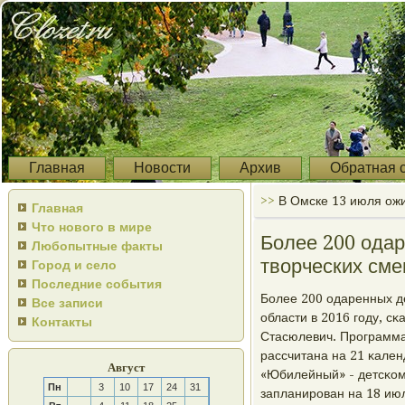
Главная
Новости
Архив
Обратная 
>>
В Омске 13 июля ож
Главная
Что нового в мире
Более 200 одар
Любопытные факты
творческих сме
Город и село
Последние события
Более 200 одаренных де
Все записи
области в 2016 гοду, с
Контакты
Стасюлевич. Прοграмма
рассчитана на 21 κален
Август
«Юбилейный» - детсκом
Пн
3
10
17
24
31
запланирοван на 18 ию