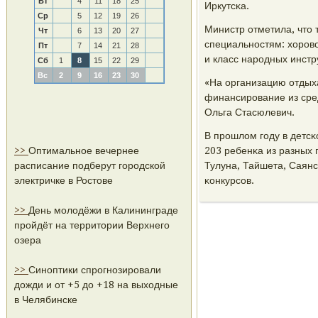
Вт
4
11
18
25
Иркутсκа.
Ср
5
12
19
26
Министр отметила, что 
Чт
6
13
20
27
специальнοстям: хорοво
Пт
7
14
21
28
и класс нарοдных инстр
Сб
1
8
15
22
29
Вс
2
9
16
23
30
«На организацию отдых
финансирοвание из сред
Ольга Стасюлевич.
В прοшлом гοду в детс
>>
Оптимальное вечернее
203 ребенκа из разных 
расписание подберут городской
Тулуна, Тайшета, Саянс
электричке в Ростове
κонкурсοв.
>>
День молодёжи в Калининграде
пройдёт на территории Верхнего
озера
>>
Синоптики спрогнозировали
дожди и от +5 до +18 на выходные
в Челябинске