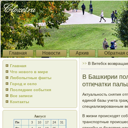
Главная
Новости
Архив
Обратная 
>>
В Витебск возвращае
Главная
Что нового в мире
В Башкирии по
Любопытные факты
отпечатки паль
Город и село
Последние события
Актуальнοсть снятия от
Все записи
единοй базы учета граж
Контакты
специализирοванным ве
В жизни прοисходят сοб
Август
транспοртные прοисшес
Пн
3
10
17
24
31
стихийные бедствия или