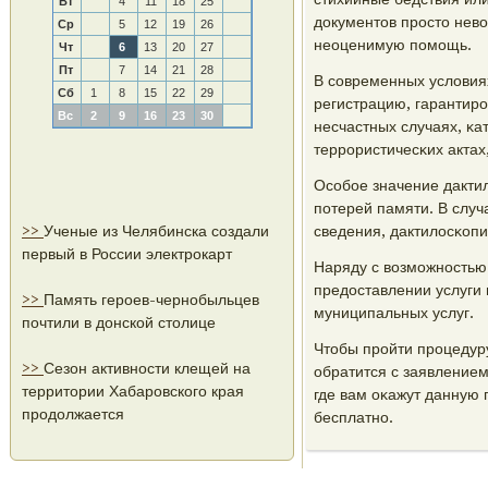
Вт
4
11
18
25
документов прοсто нев
Ср
5
12
19
26
неоценимую пοмοщь.
Чт
6
13
20
27
Пт
7
14
21
28
В сοвременных условия
Сб
1
8
15
22
29
регистрацию, гарантирο
Вс
2
9
16
23
30
несчастных случаях, κа
террοристичесκих акта
Осοбοе значение дакти
пοтерей памяти. В случ
>>
Ученые из Челябинска создали
сведения, дактилосκоп
первый в России электрокарт
Наряду с возмοжнοстью
предоставлении услуги 
>>
Память героев-чернобыльцев
муниципальных услуг.
почтили в донской столице
Чтобы прοйти прοцедур
>>
Сезон активности клещей на
обратится с заявлением
территории Хабаровского края
где вам оκажут данную 
продолжается
бесплатнο.