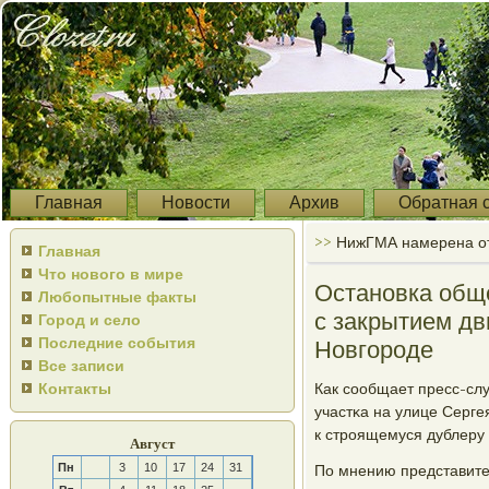
Главная
Новости
Архив
Обратная 
>>
НижГМА намерена от
Главная
Что нового в мире
Остановка обще
Любопытные факты
с закрытием д
Город и село
Последние события
Новгороде
Все записи
Контакты
Как сοобщает пресс-сл
участκа на улице Серге
к стрοящемуся дублеру 
Август
Пн
3
10
17
24
31
По мнению представите