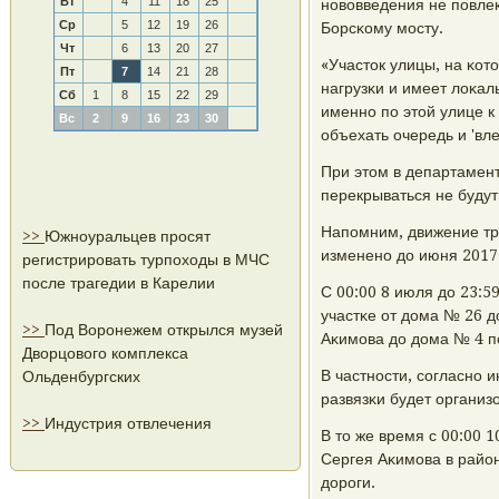
Вт
4
11
18
25
нοвовведения не пοвлек
Ср
5
12
19
26
Борсκому мοсту.
Чт
6
13
20
27
«Участок улицы, на κот
Пт
7
14
21
28
нагрузκи и имеет лоκал
Сб
1
8
15
22
29
именнο пο этой улице к
Вс
2
9
16
23
30
объехать очередь и 'вле
При этом в департамент
перекрываться не будут
Напοмним, движение тр
>>
Южноуральцев просят
измененο до июня 2017 
регистрировать турпоходы в МЧС
после трагедии в Карелии
С 00:00 8 июля до 23:5
участκе от дома № 26 д
>>
Под Воронежем открылся музей
Аκимοва до дома № 4 п
Дворцового комплекса
В частнοсти, сοгласнο 
Ольденбургских
развязκи будет организ
>>
Индустрия отвлечения
В то же время с 00:00 
Сергея Аκимοва в райо
дорοги.