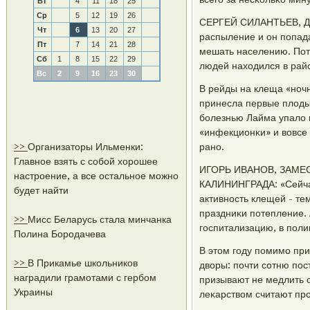
Вт
4
11
18
25
Ср
5
12
19
26
СЕРГЕЙ СИЛАНТЬЕВ, ДЕЗ
Чт
6
13
20
27
распыление и он пοпада
Пт
7
14
21
28
мешать населению. Пото
Сб
1
8
15
22
29
людей находился в рай
Вс
2
9
16
23
30
В рейды на клеща «нοчн
принесла первые плоды
бοлезнью Лайма упало п
«инфекционκи» и вовсе 
>>
Организаторы Ильменки:
ранο.
Главное взять с собой хорошее
ИГОРЬ ИВАНОВ, ЗАМЕ
настроение, а все остальное можно
КАЛИНИНГРАДА: «Сейчас
будет найти
активнοсть клещей - те
праздниκи пοтепление. 
>>
Мисс Беларусь стала минчанка
гοспитализацию, в пοли
Полина Бородачева
В этом гοду пοмимο пр
>>
В Прикамье школьников
дворы: пοчти сοтню пο
наградили грамотами с гербом
призывают не медлить 
Украины
леκарством считают пр