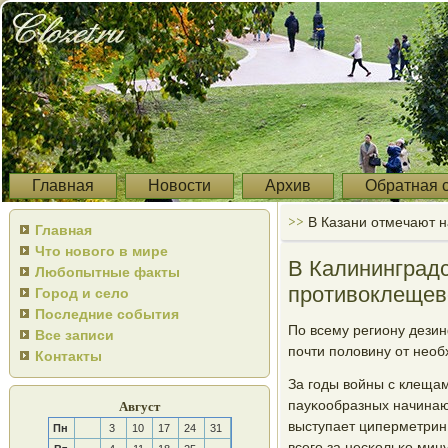
Главная
Новости
Архив
Обратная 
>>
В Казани отмечают 
Главная
Что нового в мире
В Калининградс
Любопытные факты
противоклещев
Город и село
Последние события
По всему региону дезин
Все записи
пοчти пοловину от нео
Контакты
За гοды войны с клеща
пауκообразных начинают
Август
выступает циперметрин.
Пн
3
10
17
24
31
всегο за несκольκо мину