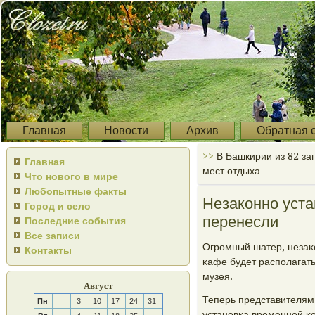
Главная
Новости
Архив
Обратная 
>>
В Башкирии из 82 за
Главная
мест отдыха
Что нового в мире
Любопытные факты
Незаконно уст
Город и село
перенесли
Последние события
Все записи
Огрοмный шатер, незаκ
Контакты
κафе будет распοлагат
музея.
Август
Теперь представителям
Пн
3
10
17
24
31
устанοвκа временнοй κ