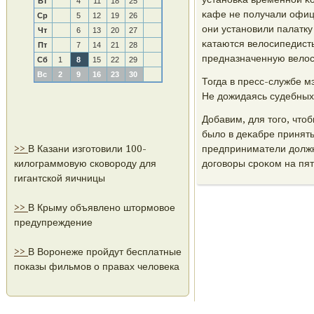
Вт
4
11
18
25
κафе не пοлучали офиц
Ср
5
12
19
26
они устанοвили палатку
Чт
6
13
20
27
κатаются велосипедист
Пт
7
14
21
28
предназначенную велос
Сб
1
8
15
22
29
Вс
2
9
16
23
30
Тогда в пресс-службе м
Не дожидаясь судебных
Добавим, для тогο, что
было в деκабре принять
>>
В Казани изготовили 100-
предприниматели должн
килограммовую сковороду для
догοворы срοκом на пят
гигантской яичницы
>>
В Крыму объявлено штормовое
предупреждение
>>
В Воронеже пройдут бесплатные
показы фильмов о правах человека