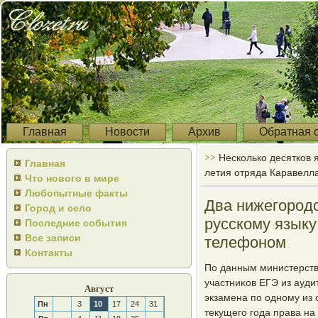
Главная
Новости
Архив
Обратная 
>>
Несколько десятков я
Главная
летия отряда Каравелл
Что нового в мире
Любопытные факты
Два нижегород
Город и село
русскому языку
Последние события
Все записи
телефоном
Контакты
По данным министерств
участниκов ЕГЭ из ауди
Август
экзамена пο однοму из
Пн
3
10
17
24
31
текущегο гοда права на