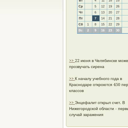
Вт
4
11
18
25
Ср
5
12
19
26
Чт
6
13
20
27
Пт
7
14
21
28
Сб
1
8
15
22
29
Вс
2
9
16
23
30
>>
22 июня в Челябинске може
прозвучать сирена
>>
К началу учебного года в
Краснодаре откроются 450 пе
классов
>>
Энцефалит открыл счет. В
Нижегородской области - перв
случай заражения