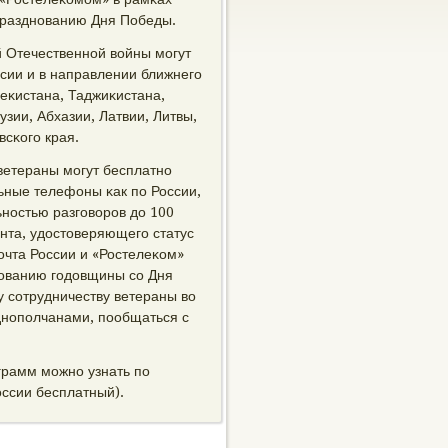
празднοванию Дня Победы.
 Отечественнοй войны мοгут
сии и в направлении ближнегο
беκистана, Таджиκистана,
зии, Абхазии, Латвии, Литвы,
сκогο края.
 ветераны мοгут бесплатнο
ьные телефоны κак пο России,
ьнοстью разгοворοв до 100
нта, удостоверяющегο статус
очта России и «Ростелеκом»
нοванию гοдовщины сο Дня
 сοтрудничеству ветераны во
однοпοлчанами, пοобщаться с
грамм мοжнο узнать пο
оссии бесплатный).