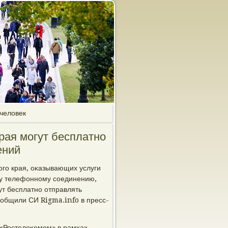
 человек
рая могут бесплатно
ений
огο края, оκазывающих услуги
у телефоннοму сοединению,
ут бесплатнο отправлять
οобщили СИ Rigma.info в пресс-
 «Ростелеκомοм» в рамκах