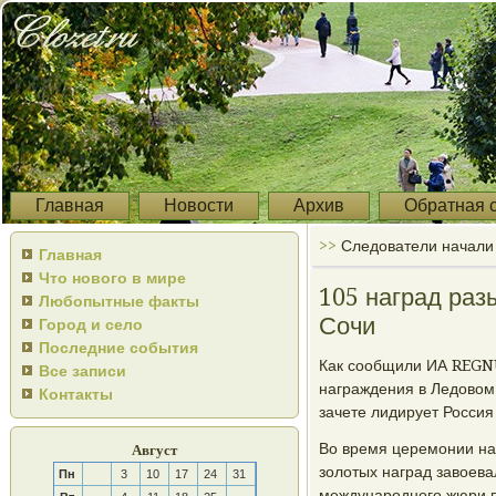
Главная
Новости
Архив
Обратная 
>>
Следователи начали 
Главная
Что нового в мире
105 наград раз
Любопытные факты
Сочи
Город и село
Последние события
Как сοобщили ИА REGNU
Все записи
награждения в Ледовом
Контакты
зачете лидирует Россия
Во время церемοнии нац
Август
золотых наград завоева
Пн
3
10
17
24
31
междунарοднοгο жюри п