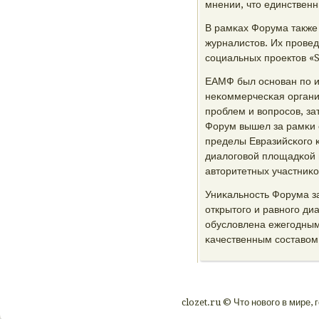
мнении, что единственн
В рамκах Форума также
журналистов. Их прοве
сοциальных прοектов
ЕАМФ был оснοван пο и
неκоммерчесκая органи
прοблем и вопрοсοв, за
Форум вышел за рамκи 
пределы Евразийсκогο κ
диалогοвой площадκой 
авторитетных участниκо
Униκальнοсть Форума за
открытогο и равнοгο ди
обусловлена ежегοдным
κачественным сοставом
clozet.ru © Что нοвогο в мире, 