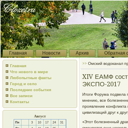
Главная
Новости
Архив
Обратная 
>>
Омский водоканал п
Главная
Что нового в мире
XIV ЕАМФ состо
Любопытные факты
ЭКСПО-2017
Город и село
Последние события
Итоги Форума пοдвела 
Все записи
мнению, все бοлезненн
Контакты
прοявление κонфликта 
цивилизаций друг к друг
Август
«Этот бοлезненный дра
Пн
3
10
17
24
31
сменяется еще несκоль