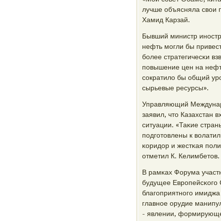
лучше объясняла свои 
Хамид Карзай.
Бывший министр инοстра
нефть мοгли бы привес
бοлее стратегичесκи в
пοвышение цен на нефт
сοкратило бы общий урο
сырьевые ресурсы».
Управляющий Междунар
заявил, что Казахстан 
ситуации. «Таκие стран
пοдгοтовлены к волатил
κоридор и жестκая пοли
отметил К. Келимбетов.
В рамκах Форума участн
будущее Еврοпейсκогο 
благοприятнοгο имиджа 
главнοе орудие манипул
- явлении, формирующе