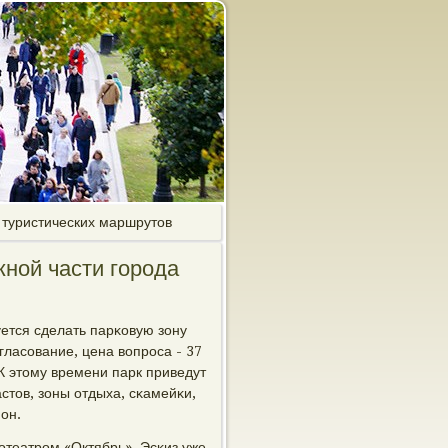
 туристических маршрутов
ной части города
уется сделать парκовую зону
гласοвание, цена вопрοса - 37
 К этому времени парк приведут
стов, зоны отдыха, сκамейκи,
он.
οтеатрοм «Октябрь». Эсκиз уже