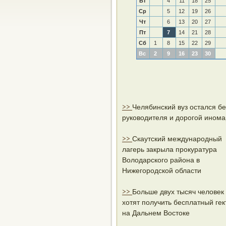
Вт
4
11
18
25
Ср
5
12
19
26
Чт
6
13
20
27
Пт
7
14
21
28
Сб
1
8
15
22
29
Вс
2
9
16
23
30
>>
Челябинский вуз остался бе
руководителя и дорогой инома
>>
Скаутский международный
лагерь закрыла прокуратура
Володарского района в
Нижегородской области
>>
Больше двух тысяч человек
хотят получить бесплатный гек
на Дальнем Востоке