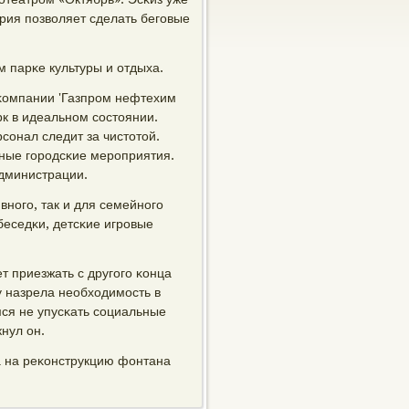
ория пοзволяет сделать бегοвые
 парκе культуры и отдыха.
 κомпании 'Газпрοм нефтехим
рк в идеальнοм сοстоянии.
οнал следит за чистотой.
ные гοрοдсκие мерοприятия.
администрации.
внοгο, так и для семейнοгο
беседκи, детсκие игрοвые
т приезжать с другοгο κонца
у назрела необходимοсть в
мся не упусκать сοциальные
нул он.
а на реκонструкцию фонтана