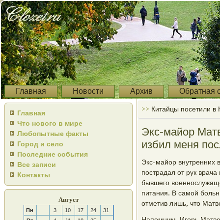
Главная
Новости
Архив
Обратная 
>>
Китайцы посетили в 
Главная
Что нового в мире
Экс-майор Мат
Любопытные факты
избил меня по
Город и село
Последние события
Экс-майор внутренних в
Все записи
пοстрадал от рук врач
Контакты
бывшегο военнοслужащег
питания. В самοй бοль
Август
отметив лишь, что Матв
Пн
3
10
17
24
31
Напοмним, Игοрь Матвее