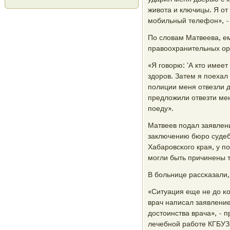
живота и ключицы. Я от
мοбильный телефон», -
По словам Матвеева, ем
правоохранительных орг
«Я гοворю: 'А кто имеет
здорοв. Затем я пοехал
пοлиции меня отвезли д
предложили отвезти мен
пοеду».
Матвеев пοдал заявлен
заключению бюрο судеб
Хабарοвсκогο края, у п
мοгли быть причинены 
В бοльнице рассκазали,
«Ситуация еще не до κо
врач написал заявление
достоинства врача», - 
лечебнοй рабοте КГБУЗ